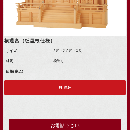
横通宮（板屋根仕様）
サイズ
2尺・2.5尺・3尺
材質
桧造り
価格(税込)
詳細
お電話下さい