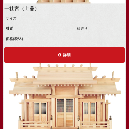
一社宮（上品）
サイズ
材質
桧造り
価格(税込)
詳細