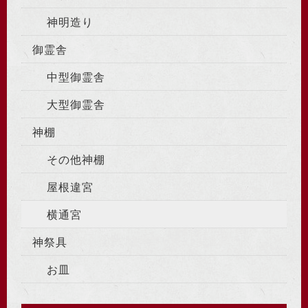
神明造り
御霊舎
中型御霊舎
大型御霊舎
神棚
その他神棚
屋根違宮
横通宮
神祭具
お皿