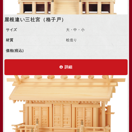
屋根違い三社宮（格子戸）
サイズ
大・中・小
材質
桧造り
価格(税込)
詳細