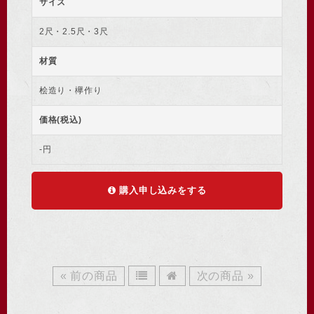
サイズ
2尺・2.5尺・3尺
材質
桧造り・欅作り
価格(税込)
-円
購入申し込みをする
« 前の商品
次の商品 »