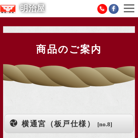
明治屋
商品のご案内
横通宮（板戸仕様）
[no.8]