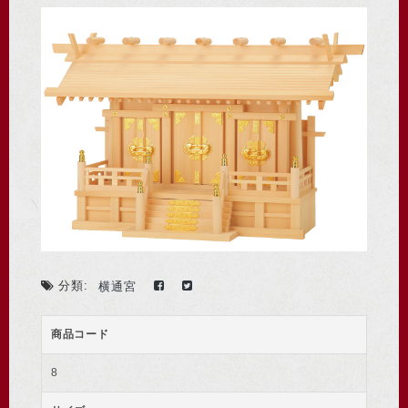
分類:
横通宮
商品コード
8